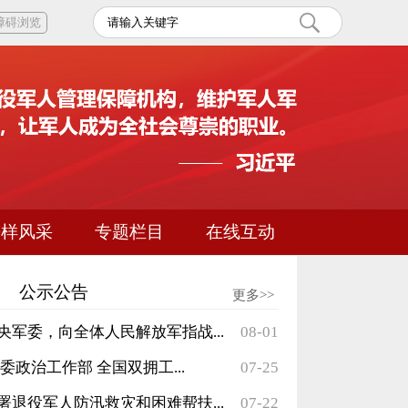
障碍浏览
榜样风采
专题栏目
在线互动
公示公告
更多>>
军委，向全体人民解放军指战...
08-01
政治工作部 全国双拥工...
07-25
退役军人防汛救灾和困难帮扶...
07-22