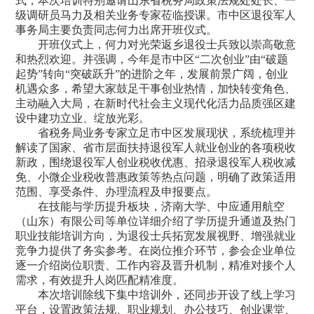
式，本次培训特别邀请山东省税务局政策法规处处长、一
级调研员马力及相关业务专家莅临授课。市中区退役军人
事务局主要负责同志何力出席开班仪式。
开班仪式上，何力对光荣返乡退役士兵致以崇高敬意
和热烈欢迎。并强调，今年是市中区“二次创业”由“破题
起势”转向“突破跃升”的进阶之年，发展前景广阔，创业
机遇众多，希望大家鼓足干事创业热情，加快转变角色、
主动融入大局，在新时代社会主义现代化活力品质强区建
设中建功立业、绽放光彩。
省税务局业务专家立足市中区发展现状，系统梳理并
解读了国家、省市层面扶持退役军人就业创业的各项税收
新政，围绕退役军人创业税收优惠、招录退役军人税收减
免、小微企业税收普惠政策等热点问题，明确了政策适用
范围、享受条件、办理流程及申报要点。
在技能与学历提升板块，济南大学、中应通用航空
（山东）有限公司等单位详细介绍了学历提升通道及热门
职业技能培训方向，为退役士兵拓宽发展视野、增强就业
竞争力提供了务实参考。在岗位推介环节，参会企业单位
逐一介绍岗位职责、工作内容及晋升机制，精准对接个人
需求，有效提升人岗匹配精准度。
本次培训除线下集中培训外，还同步开设了线上学习
平台，设置政策法规、职业规划、办公技巧、创业课堂、